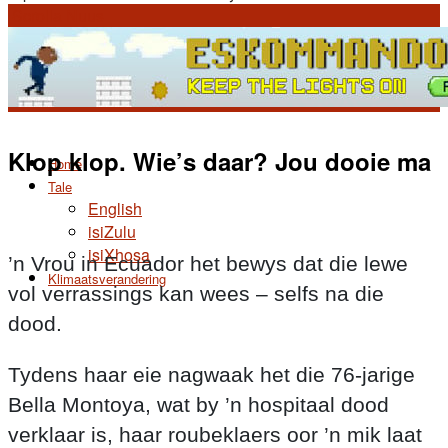
Scrolla Nuus
Klop klop. Wie’s daar? Jou dooie ma
Home
Tale
English
isiZulu
isiXhosa
’n Vrou in Ecuador het bewys dat die lewe
Klimaatsverandering
vol verrassings kan wees – selfs na die
dood.
Tydens haar eie nagwaak het die 76-jarige
Bella Montoya, wat by ’n hospitaal dood
verklaar is, haar roubeklaers oor ’n mik laat