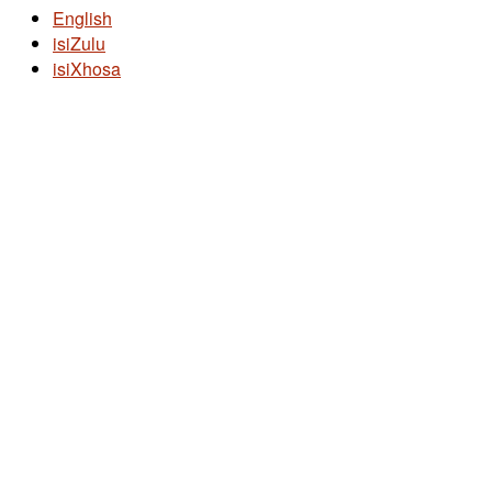
English
isiZulu
isiXhosa